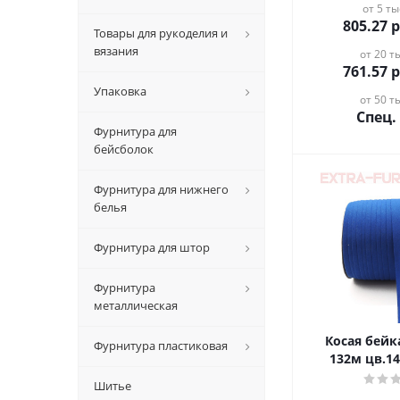
от 5 ты
805.27
р
Товары для рукоделия и
вязания
от 20 ты
761.57
р
Упаковка
от 50 ты
Спец.
Фурнитура для
бейсболок
Фурнитура для нижнего
белья
Фурнитура для штор
Фурнитура
металлическая
Косая бейка х
Фурнитура пластиковая
132м цв.1
Шитье