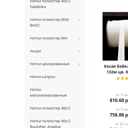
Нитки полиэстер 40s/2
Galaktika
Нитки полиэстер MAX
BASIC
Нитки полиэстер MH
Акции
Нитки армированные
Косая бейка х
132м цв. 
Нитки капрон
Нитки
от 3 ты
металлизированные
810.60
р
Нитки полиэстер 40s/2
от 5 ты
758.88
р
Нитки полиэстер 40s/2
от 20 ты
Routsher, Ariadna