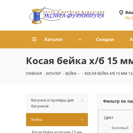
Ваш
Яро
Каталог
Скидки
А
Косая бейка х/б 15 м
ГЛАВНАЯ
-
КАТАЛОГ
-
БЕЙКА
-
КОСАЯ БЕЙКА Х/Б 15 ММ 13
Бегунки и пуллеры для
Фильтр по п
бегунков
Цвет
Бейка
Бежевый
Косая бейка атласная 15 мм