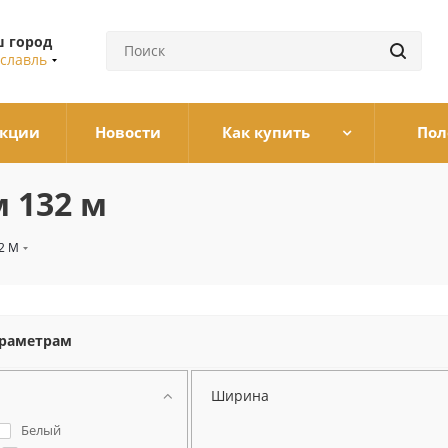
 город
славль
кции
Новости
Как купить
Пол
м 132 м
2 М
араметрам
Ширина
Белый