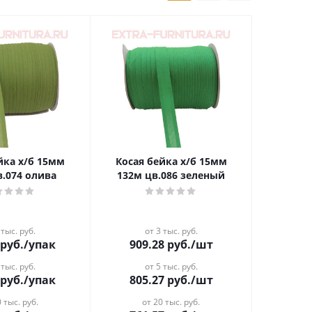
 х/б 15мм
Косая бейка х/б 15мм
в.074 олива
132м цв.086 зеленый
 тыс. руб.
от 3 тыс. руб.
руб.
/упак
909.28
руб.
/шт
 тыс. руб.
от 5 тыс. руб.
руб.
/упак
805.27
руб.
/шт
 тыс. руб.
от 20 тыс. руб.