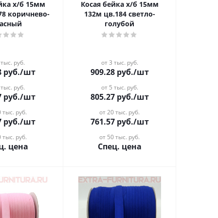
 х/б 15мм
Косая бейка х/б 15мм
78 коричнево-
132м цв.184 светло-
асный
голубой
 тыс. руб.
от 3 тыс. руб.
8
руб.
/шт
909.28
руб.
/шт
 тыс. руб.
от 5 тыс. руб.
7
руб.
/шт
805.27
руб.
/шт
 тыс. руб.
от 20 тыс. руб.
7
руб.
/шт
761.57
руб.
/шт
 тыс. руб.
от 50 тыс. руб.
ц. цена
Спец. цена