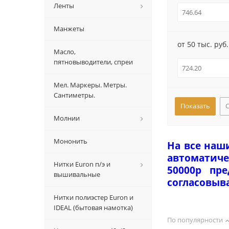
Ленты
Манжеты
от 50 тыс. руб.
Масло,
пятновыводители, спреи
Мел. Маркеры. Метры.
Сантиметры.
Молнии
Мононить
На все наш
автоматиче
Нитки Euron п/э и
50000р пр
вышивальные
согласовыв
Нитки полиэстер Euron и
IDEAL (бытовая намотка)
По популярности