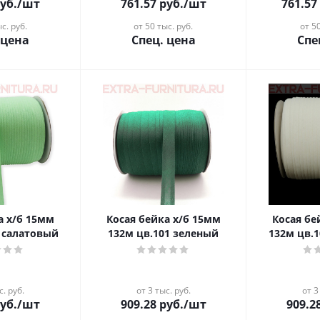
уб.
/шт
761.57
руб.
/шт
761.57
с. руб.
от 50 тыс. руб.
от 50
 цена
Спец. цена
Спе
/б 15мм
Косая бейка х/б 15мм
Косая бейка
4 салатовый
132м цв.101 зеленый
132м цв.
с. руб.
от 3 тыс. руб.
от 3
уб.
/шт
909.28
руб.
/шт
909.2