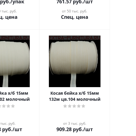
руб.
/упак
761.57
руб.
/шт
 тыс. руб.
от 50 тыс. руб.
ц. цена
Спец. цена
 х/б 15мм
Косая бейка х/б 15мм
102 молочный
132м цв.104 молочный
 тыс. руб.
от 3 тыс. руб.
8
руб.
/шт
909.28
руб.
/шт