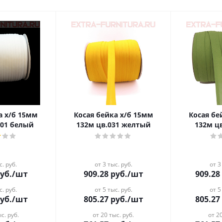
/б 15мм
Косая бейка х/б 15мм
Косая бейка
001 белый
132м цв.031 желтый
132м ц
с. руб.
от 3 тыс. руб.
от 3
уб.
/шт
909.28
руб.
/шт
909.28
с. руб.
от 5 тыс. руб.
от 5
уб.
/шт
805.27
руб.
/шт
805.27
с. руб.
от 20 тыс. руб.
от 20