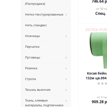
746.64
р
(Распродажа)
от 50 ты
Спец.
Нитки текстурированные
Нить спандекс
Ножницы
Перчатки
Пуговицы
Резинка
Косая бейка х
132м цв.09
Стропа
Тесьма, вьюнчик
от 3 ты
Ткань, клеевые
909.28
р
материалы, подплечники