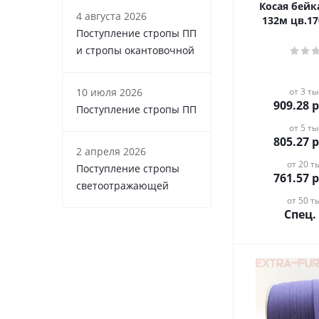
Косая бейка х
4 августа 2026
132м цв.1
Поступление стропы ПП
и стропы окантовочной
10 июля 2026
от 3 ты
909.28
р
Поступление стропы ПП
от 5 ты
805.27
р
2 апреля 2026
от 20 ты
Поступление стропы
761.57
р
светоотражающей
от 50 ты
Спец.