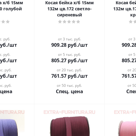
/б 15мм
Косая бейка х/б 15мм
Косая бейка
70 голубой
132м цв.172 светло-
132м цв.1
сиреневый
кр
с. руб.
от 3 тыс. руб.
от 3
уб.
/шт
909.28
руб.
/шт
909.2
с. руб.
от 5 тыс. руб.
от 5
уб.
/шт
805.27
руб.
/шт
805.2
с. руб.
от 20 тыс. руб.
от 20
уб.
/шт
761.57
руб.
/шт
761.5
с. руб.
от 50 тыс. руб.
от 50
 цена
Спец. цена
Спе