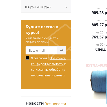
Шнуры и шнурки
от 3 ты
909.28
р
от 5 ты
805.27
р
Будьте всегда в
курсе!
от 20 ты
761.57
р
Узнавайте о скидках и
акциях первым
от 50 ты
Спец.
Я согласен с
Политикой
конфиденциальности
и
согласен на обработку
персональных данных
Новости
Все новости