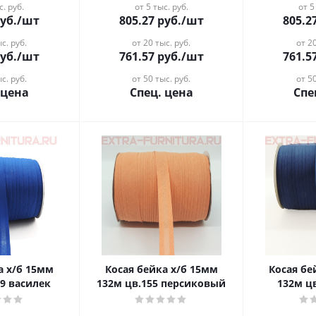
с. руб.
от 5 тыс. руб.
от 5
уб.
/шт
805.27
руб.
/шт
805.2
с. руб.
от 20 тыс. руб.
от 20
уб.
/шт
761.57
руб.
/шт
761.5
с. руб.
от 50 тыс. руб.
от 50
 цена
Спец. цена
Спе
/б 15мм
Косая бейка х/б 15мм
Косая бейка
49 василек
132м цв.155 персиковый
132м ц