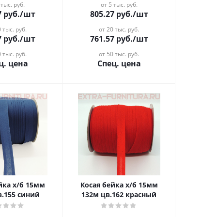
 тыс. руб.
от 5 тыс. руб.
7
руб.
/шт
805.27
руб.
/шт
 тыс. руб.
от 20 тыс. руб.
7
руб.
/шт
761.57
руб.
/шт
 тыс. руб.
от 50 тыс. руб.
ц. цена
Спец. цена
 х/б 15мм
Косая бейка х/б 15мм
в.155 синий
132м цв.162 красный