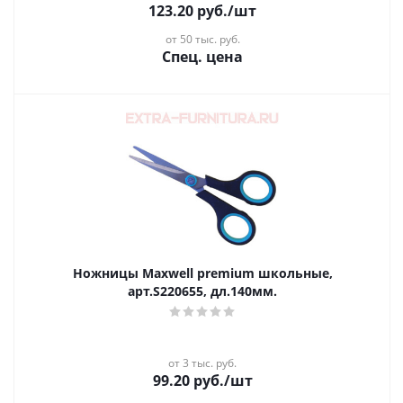
123.20
руб.
/шт
от 50 тыс. руб.
Спец. цена
Ножницы Maxwell premium школьные,
арт.S220655, дл.140мм.
от 3 тыс. руб.
99.20
руб.
/шт