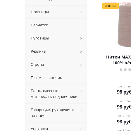
АКЦИЯ
Ножницы
Перчатки
Пуговицы
Резинка
Нитки MAX 
100% п/э
Стропа
Тесьма, вьюнчик
от 3 ты
Ткань, клеевые
98
руб
материалы, подплечники
от 5 ты
98
руб
Товары для рукоделия и
вязания
от 20 ты
98
руб
Упаковка
от 50 ты