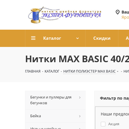
Ваш
Яро
Каталог
Скидки
А
Нитки МАХ BASIC 40/
ГЛАВНАЯ
-
КАТАЛОГ
-
НИТКИ ПОЛИЭСТЕР MAX BASIC
-
НИ
Бегунки и пуллеры для
Фильтр по п
бегунков
Наши предло
Бейка
Акция
Иглы и швейные