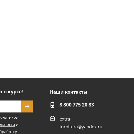
а в курсе!
Наши контакты
8 800 775 20 83
олитикой
extra-
льности
и
furnitura@yandex.ru
обработку