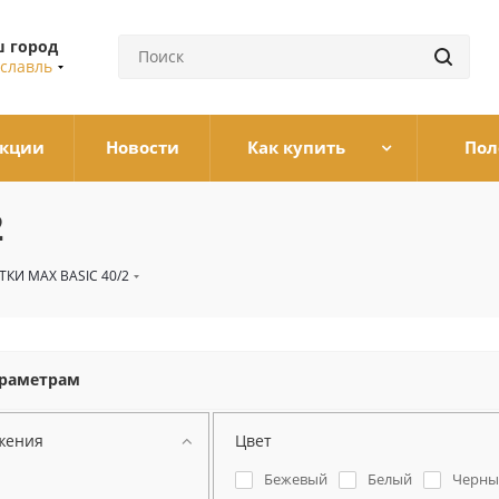
 город
славль
кции
Новости
Как купить
Пол
2
ТКИ МАХ BASIC 40/2
араметрам
жения
Цвет
Бежевый
Белый
Черны