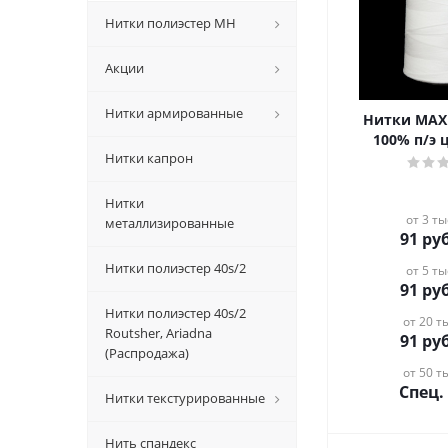
Нитки полиэстер MH
Акции
Нитки армированные
Нитки MAX 
100% п/э 
Нитки капрон
Нитки
от 3 ты
металлизированные
91
руб
Нитки полиэстер 40s/2
от 5 ты
91
руб
Нитки полиэстер 40s/2
от 20 ты
Routsher, Ariadna
91
руб
(Распродажа)
от 50 ты
Спец.
Нитки текстурированные
Нить спандекс