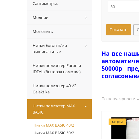
Сантиметры.
Молнии
Мононить
Нитки Euron п/э и
вышивальные
На все наш
автоматиче
Нитки полиэстер Euron и
50000р пр
IDEAL (бытовая намотка)
согласовыв
Нитки полиэстер 40s/2
Galaktika
По популярности
Нитки полиэстер MAX
BASIC
АКЦИЯ
Нитки МАХ BASIC 40/2
Нитки МАХ BASIC 50/2