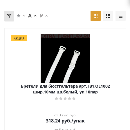
АКЦИЯ
Бретели для бюстгальтера арт.TBY.OL1002
шир.10мм цв.белый, уп.10пар
от 3 тыс. руб.
318.24
руб.
/упак
от 5 тыс. руб.