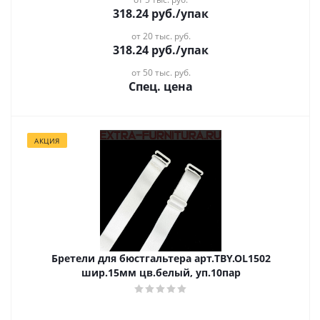
318.24
руб.
/упак
от 20 тыс. руб.
318.24
руб.
/упак
от 50 тыс. руб.
Спец. цена
АКЦИЯ
Бретели для бюстгальтера арт.TBY.OL1502
шир.15мм цв.белый, уп.10пар