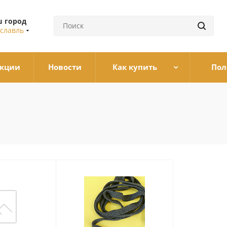
 город
славль
кции
Новости
Как купить
Пол