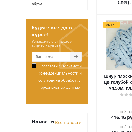
Спец.
обуви
АКЦИЯ
Будьте всегда в
курсе!
Узнавайте о скидках и
акциях первым
Я согласен с
Политикой
конфиденциальности
и
Шнур плоски
согласен на обработку
цв.голубой 
персональных данных
уп.50м, пл.
от 3 ты
416.16
ру
Новости
Все новости
от 5 ты