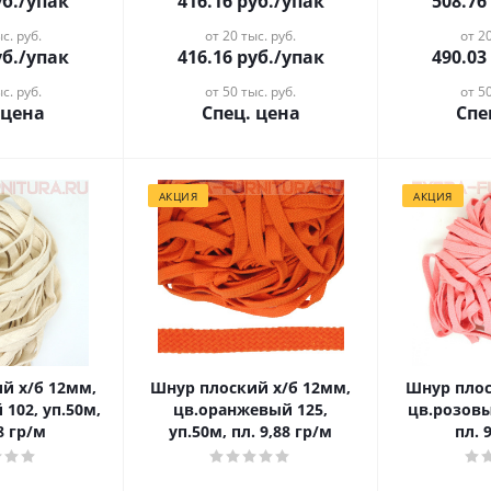
б.
/упак
416.16
руб.
/упак
508.76
с. руб.
от 20 тыс. руб.
от 20
б.
/упак
416.16
руб.
/упак
490.03
с. руб.
от 50 тыс. руб.
от 50
 цена
Спец. цена
Спе
АКЦИЯ
АКЦИЯ
й х/б 12мм,
Шнур плоский х/б 12мм,
Шнур плос
102, уп.50м,
цв.оранжевый 125,
цв.розовы
8 гр/м
уп.50м, пл. 9,88 гр/м
пл. 