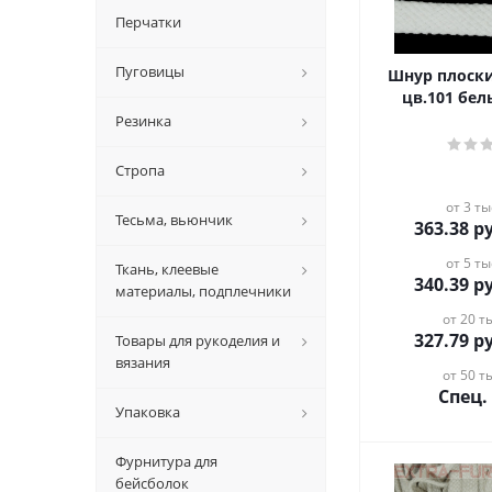
Перчатки
Пуговицы
Шнур плоски
цв.101 бел
Резинка
Стропа
от 3 ты
Тесьма, вьюнчик
363.38
ру
от 5 ты
Ткань, клеевые
340.39
ру
материалы, подплечники
от 20 ты
327.79
ру
Товары для рукоделия и
вязания
от 50 ты
Спец.
Упаковка
Фурнитура для
бейсболок