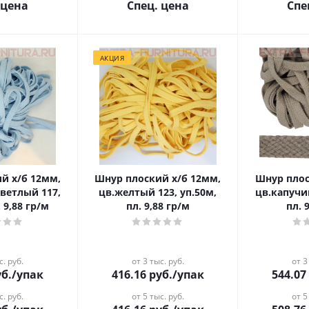
 цена
Спец. цена
Спе
АКЦИЯ
й х/б 12мм,
Шнур плоский х/б 12мм,
Шнур плос
светлый 117,
цв.желтый 123, уп.50м,
цв.капучин
 9,88 гр/м
пл. 9,88 гр/м
пл. 
с. руб.
от 3 тыс. руб.
от 3
б.
/упак
416.16
руб.
/упак
544.07
с. руб.
от 5 тыс. руб.
от 5