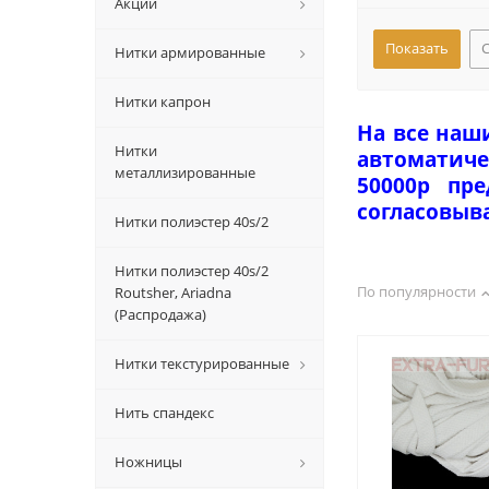
Акции
Нитки армированные
Нитки капрон
На все наш
Нитки
автоматиче
металлизированные
50000р пр
согласовыв
Нитки полиэстер 40s/2
Нитки полиэстер 40s/2
По популярности
Routsher, Ariadna
(Распродажа)
Нитки текстурированные
Нить спандекс
Ножницы