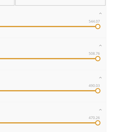
544.07
508.76
490.03
470.26