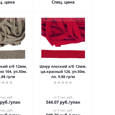
ц. цена
Спец. цена
кий х/б 12мм,
Шнур плоский х/б 12мм,
о 104, уп.50м,
цв.красный 126, уп.50м,
9,88 гр/м
пл. 9,88 гр/м
 тыс. руб.
от 3 тыс. руб.
руб.
/упак
544.07
руб.
/упак
 тыс. руб.
от 5 тыс. руб.