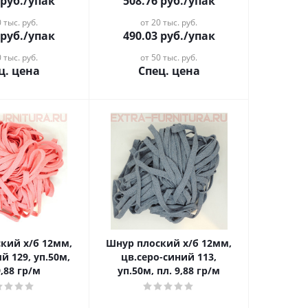
руб.
/упак
508.76
руб.
/упак
 тыс. руб.
от 20 тыс. руб.
руб.
/упак
490.03
руб.
/упак
 тыс. руб.
от 50 тыс. руб.
ц. цена
Спец. цена
кий х/б 12мм,
Шнур плоский х/б 12мм,
й 129, уп.50м,
цв.серо-синий 113,
9,88 гр/м
уп.50м, пл. 9,88 гр/м