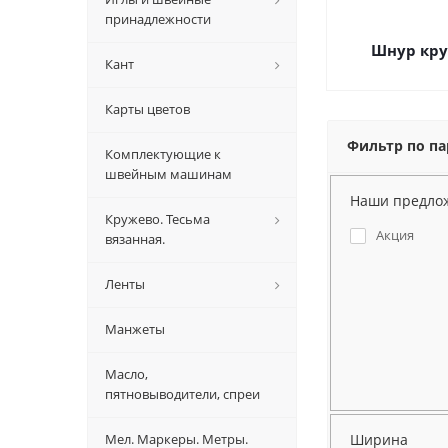
принадлежности
Шнур кру
Кант
Карты цветов
Фильтр по п
Комплектующие к
швейным машинам
Наши предло
Кружево. Тесьма
Акция
вязанная.
Ленты
Манжеты
Масло,
пятновыводители, спреи
Ширина
Мел. Маркеры. Метры.