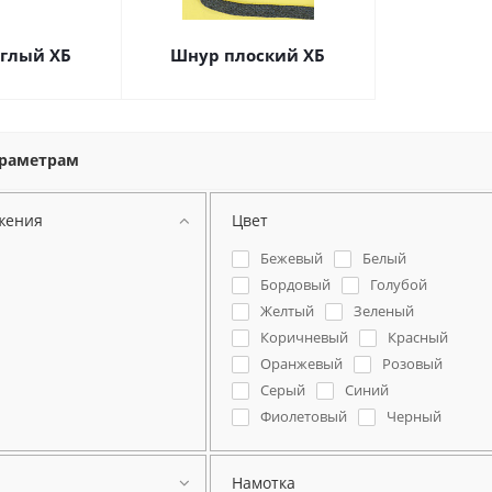
глый ХБ
Шнур плоский ХБ
араметрам
жения
Цвет
Бежевый
Белый
Бордовый
Голубой
Желтый
Зеленый
Коричневый
Красный
Оранжевый
Розовый
Серый
Синий
Фиолетовый
Черный
Намотка