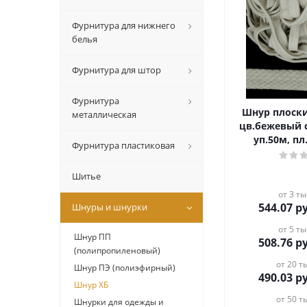
Фурнитура для нижнего
белья
Фурнитура для штор
Фурнитура
Шнур плоски
металлическая
цв.бежевый 
уп.50м, пл.
Фурнитура пластиковая
Шитье
от 3 ты
544.07
ру
Шнуры и шнурки
от 5 ты
Шнур ПП
508.76
ру
(полипропиленовый)
от 20 ты
Шнур ПЭ (полиэфирный)
490.03
ру
Шнур ХБ
от 50 ты
Шнурки для одежды и