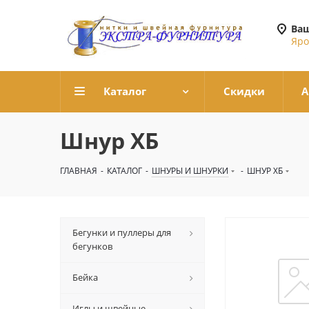
Ваш
Яро
Каталог
Скидки
А
Шнур ХБ
ГЛАВНАЯ
-
КАТАЛОГ
-
ШНУРЫ И ШНУРКИ
-
ШНУР ХБ
Бегунки и пуллеры для
бегунков
Бейка
Иглы и швейные