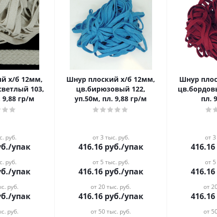
й х/б 12мм,
Шнур плоский х/б 12мм,
Шнур плос
светлый 103,
цв.бирюзовый 122,
цв.бордовы
 9,88 гр/м
уп.50м, пл. 9,88 гр/м
пл. 
с. руб.
от 3 тыс. руб.
от 3
б.
/упак
416.16
руб.
/упак
416.16
с. руб.
от 5 тыс. руб.
от 5
б.
/упак
416.16
руб.
/упак
416.16
с. руб.
от 20 тыс. руб.
от 20
б.
/упак
416.16
руб.
/упак
416.16
с. руб.
от 50 тыс. руб.
от 50