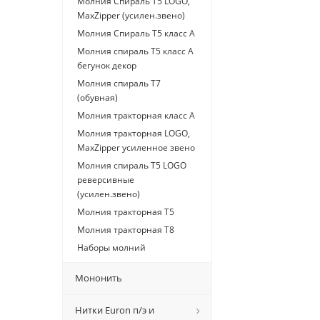
Молния Спираль Т5 LOGO,
MaxZipper (усилен.звено)
Молния Спираль Т5 класс А
Молния спираль Т5 класс А
бегунок декор
Молния спираль Т7
(обувная)
Молния тракторная класс А
Молния тракторная LOGO,
MaxZipper усиленное звено
Молния спираль Т5 LOGO
реверсивные
(усилен.звено)
Молния тракторная Т5
Молния тракторная Т8
Наборы молний
Мононить
Нитки Euron п/э и