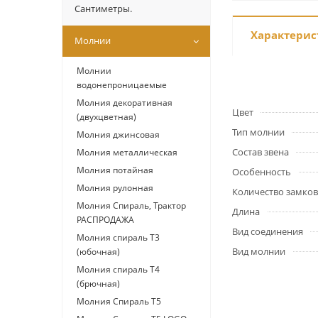
Сантиметры.
Характерис
Молнии
Молнии
водонепроницаемые
Молния декоративная
Цвет
(двухцветная)
Тип молнии
Молния джинсовая
Состав звена
Молния металлическая
Молния потайная
Особенность
Молния рулонная
Количество замков
Молния Спираль, Трактор
Длина
РАСПРОДАЖА
Вид соединения
Молния спираль Т3
Вид молнии
(юбочная)
Молния спираль Т4
(брючная)
Молния Спираль Т5