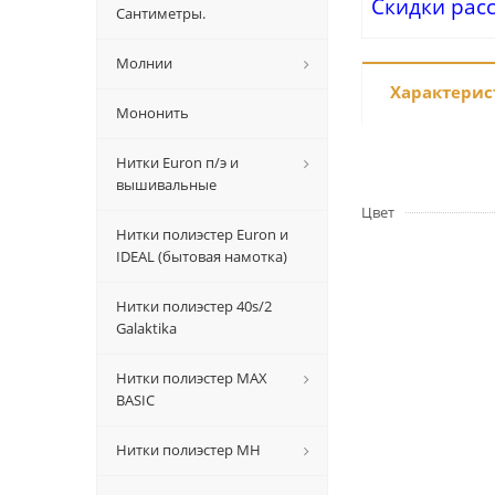
Скидки рас
Сантиметры.
Молнии
Характерис
Мононить
Нитки Euron п/э и
вышивальные
Цвет
Нитки полиэстер Euron и
IDEAL (бытовая намотка)
Нитки полиэстер 40s/2
Galaktika
Нитки полиэстер MAX
BASIC
Нитки полиэстер MH