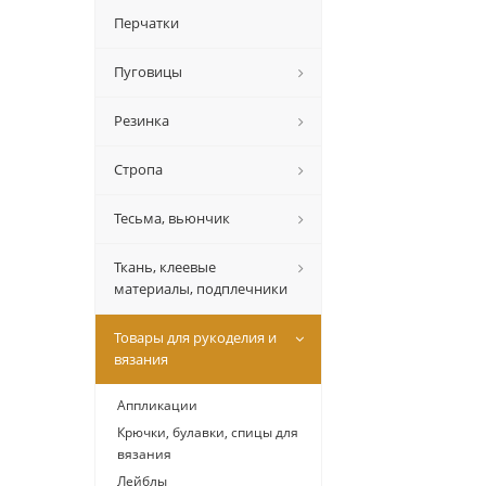
Перчатки
Пуговицы
Резинка
Стропа
Тесьма, вьюнчик
Ткань, клеевые
материалы, подплечники
Товары для рукоделия и
вязания
Аппликации
Крючки, булавки, спицы для
вязания
Лейблы