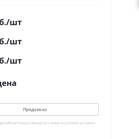
б.
/шт
б.
/шт
б.
/шт
цена
Предзаказ
ы обязательно свяжутся с вами и уточнят условия